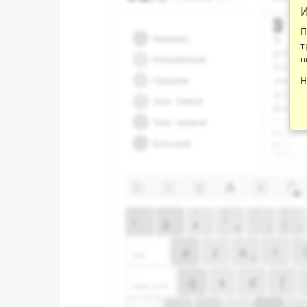
И
П
т
в
Н