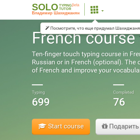
SOLO
βeta
TYPING
TUTOR
Владимир Шахиджанян
Посмотрите, что еще придумал Шахиджаня
French course
Ten-finger touch typing course in Fren
Russian or in French (optional). The
of French and improve your vocabula
Typing
Completed
699
76
Start course
Подарить 