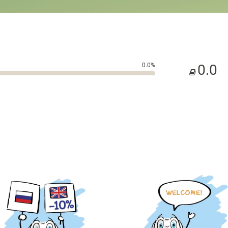
0.0%
0.0