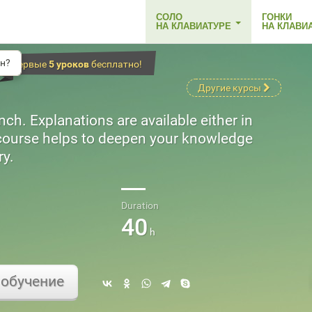
СОЛО
ГОНКИ
НА КЛАВИАТУРЕ
НА КЛАВИ
н?
Первые
5 уроков
бесплатно!
Другие курсы
ch. Explanations are available either in
 course helps to deepen your knowledge
ry.
Duration
40
h
обучение