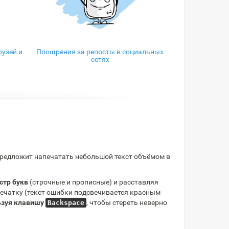
узей и
Поощрения за репосты в социальных
сетях
редложит напечатать небольшой текст объёмом в
стр букв
(строчные и прописные) и расставляя
опечатку (текст ошибки подсвечивается красным
льзуя клавишу
, чтобы стереть неверно
Backspace