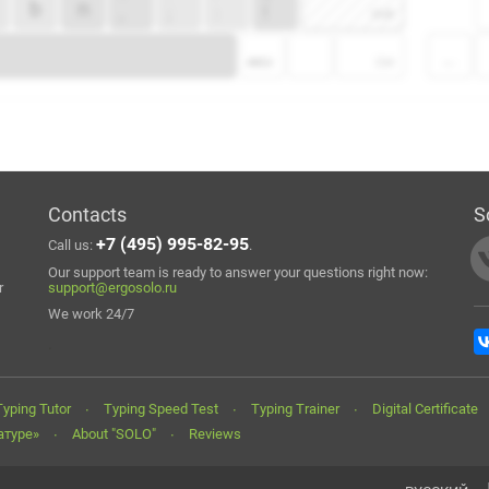
Contacts
S
+7 (495) 995-82-95
Call us:
.
Our support team is ready to answer your questions right now:
r
support@ergosolo.ru
We work 24/7
.
Typing Tutor
Typing Speed Test
Typing Trainer
Digital Certificate
атуре»
About "SOLO"
Reviews