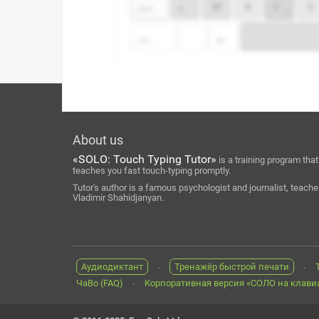
About us
«SOLO: Touch Typing Tutor»
is a training program that
teaches you fast touch-typing promptly.
Tutor's author is a famous psychologist and journalist, teache
Vladimir Shahidjanyan.
Аудиодиктант
Тренажёр быстрой печати
ЧаВо (FAQ)
Корпоративная версия «СОЛО на клави