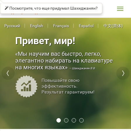
СОЛО
βeta
НА
Посмотрите, что еще придумал Шахиджанян?
КЛАВИАТУРЕ
Toggl
Владимир Шахиджанян
navig
Русский
English
Français
Español
中文(简体)
Привет, мир!
Мы научим вас быстро, легко,
элегантно набирать на клавиатуре
на многих языках
— Шахиджанян В.В.
Повышайте свою
эффективность.
Результат гарантируем!