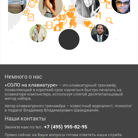
Немного о нас
«СОЛО на клавиатуре»
— это клавиатурный тренажёр,
позволяющий в короткий срок научиться быстро печатать на
клавиатуре компьютера, используя слепой десятипальцевый
метод набора.
Автор клавиатурного тренажёра — известный журналист, психолог
и педагог Владимир Владимирович Шахиджанян.
Наши контакты
+7 (495) 995-82-95
Звоните нам по тел.:
.
Прямо сейчас на Ваши вопросы готова ответить наша служба