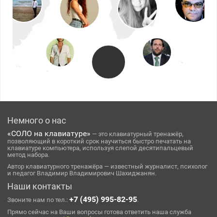
Немного о нас
«СОЛО на клавиатуре»
— это клавиатурный тренажёр,
позволяющий в короткий срок научиться быстро печатать на
клавиатуре компьютера, используя слепой десятипальцевый
метод набора.
Автор клавиатурного тренажёра — известный журналист, психолог
и педагог Владимир Владимирович Шахиджанян.
Наши контакты
+7 (495) 995-82-95
Звоните нам по тел.:
.
Прямо сейчас на Ваши вопросы готова ответить наша служба