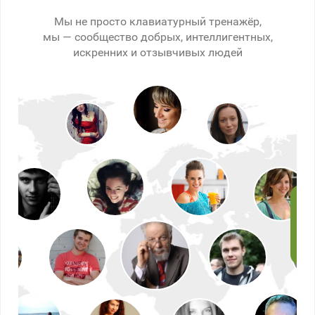
Мы не просто клавиатурный тренажёр,
мы — сообщество добрых, интеллигентных,
искренних и отзывчивых людей
Иг
Да,
зде
отк
дав
СОЛ
тог