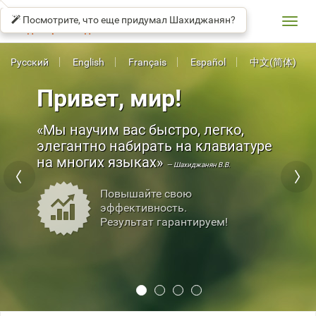
СОЛО
βeta
НА
Посмотрите, что еще придумал Шахиджанян?
КЛАВИАТУРЕ
Toggl
Владимир Шахиджанян
navig
Русский
English
Français
Español
中文(简体)
Привет, мир!
Мы научим вас быстро, легко,
элегантно набирать на клавиатуре
на многих языках
— Шахиджанян В.В.
Повышайте свою
эффективность.
Результат гарантируем!