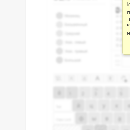
И
П
т
в
Н