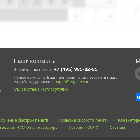
Наши контакты
М
+7 (495) 995-82-95
Звоните нам по тел.:
.
Прямо сейчас на Ваши вопросы готова ответить наша
служба поддержки:
support@ergosolo.ru
Мы работаем круглосуточно
.
т,
Обучение быстрой печати
Проверка скорости печати
Клавиатур
 версия «СОЛО на клавиатуре»
История «СОЛО»
Отзывы