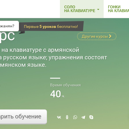
СОЛО
ГОНКИ
НА КЛАВИАТУРЕ
НА КЛАВИ
джанян?
Первые
5 уроков
бесплатно!
рс
Другие курсы
 на клавиатуре с армянской
а русском языке; упражнения состоят
рмянском языке.
Время обучения
40
ч.
рить обучение