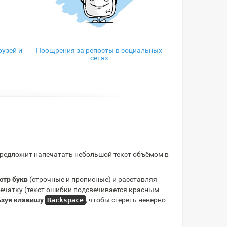
узей и
Поощрения за репосты в социальных
сетях
редложит напечатать небольшой текст объёмом в
стр букв
(строчные и прописные) и расставляя
опечатку (текст ошибки подсвечивается красным
льзуя клавишу
, чтобы стереть неверно
Backspace