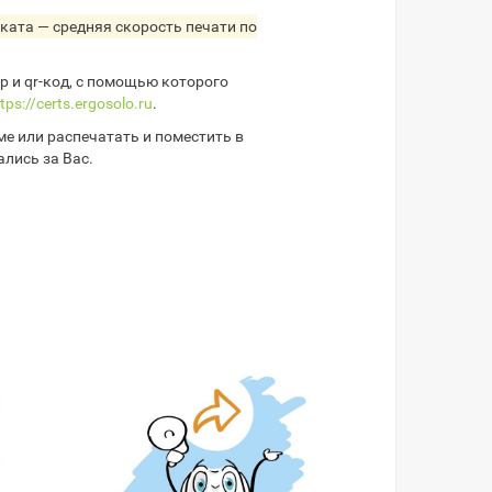
ката — средняя скорость печати по
 и qr-код, с помощью которого
tps://certs.ergosolo.ru
.
е или распечатать и поместить в
ались за Вас.