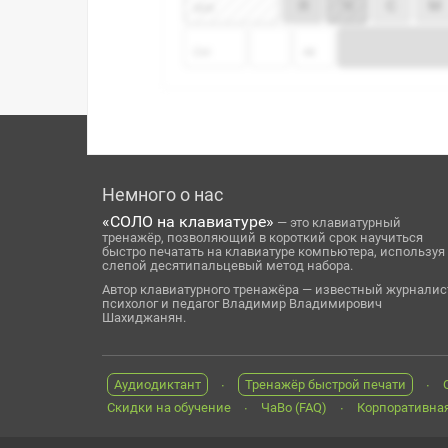
Немного о нас
«СОЛО на клавиатуре»
— это клавиатурный
тренажёр, позволяющий в короткий срок научиться
быстро печатать на клавиатуре компьютера, используя
слепой десятипальцевый метод набора.
Автор клавиатурного тренажёра — известный журналис
психолог и педагог Владимир Владимирович
Шахиджанян.
Аудиодиктант
Тренажёр быстрой печати
Скидки на обучение
ЧаВо (FAQ)
Корпоративная