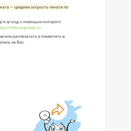
ката — средняя скорость печати по
 и qr-код, с помощью которого
tps://certs.ergosolo.ru
.
е или распечатать и поместить в
ались за Вас.