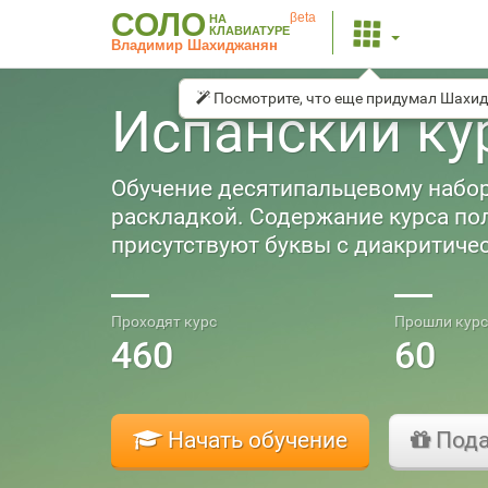
СОЛО
βeta
НА
КЛАВИАТУРЕ
Владимир Шахиджанян
Посмотрите, что еще придумал Шахи
Испанский ку
Обучение десятипальцевому набор
раскладкой. Содержание курса по
присутствуют буквы с диакритиче
Проходят курс
Прошли курс
460
60
Начать обучение
Пода