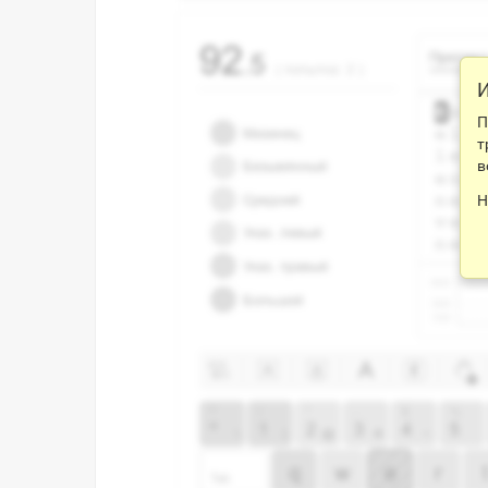
И
П
т
в
Н