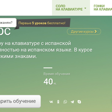
СОЛО
ГОНКИ
НА КЛАВИАТУРЕ
НА КЛАВИ
джанян?
Первые
5 уроков
бесплатно!
рс
Другие курсы
у на клавиатуре с испанской
лностью на испанском языке. В курсе
скими знаками.
Время обучения
40
ч.
рить обучение