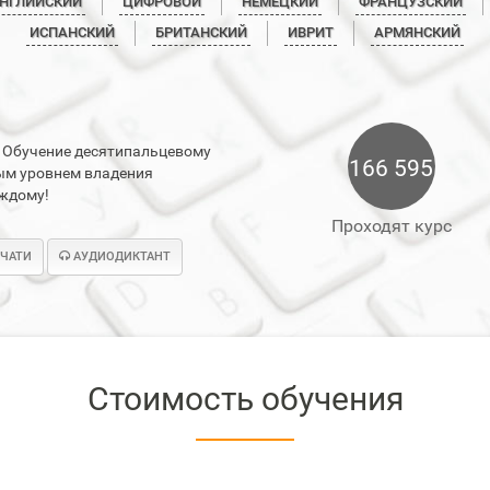
НГЛИЙСКИЙ
ЦИФРОВОЙ
НЕМЕЦКИЙ
ФРАНЦУЗСКИЙ
ИСПАНСКИЙ
БРИТАНСКИЙ
ИВРИТ
АРМЯНСКИЙ
. Обучение десятипальцевому
166 595
бым уровнем владения
аждому!
Проходят курс
ЕЧАТИ
АУДИОДИКТАНТ
Стоимость обучения