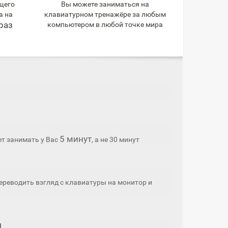
щего
Вы можете заниматься на
а на
клавиатурном тренажёре за любым
раз
компьютером в любой точке мира
5 минут
ет занимать у Вас
, а не 30 минут
ереводить взгляд с клавиатуры на монитор и
и