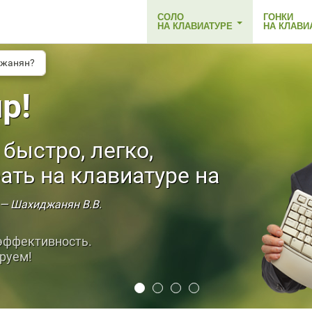
СОЛО
ГОНКИ
НА КЛАВИАТУРЕ
НА КЛАВИ
джанян?
中文(简体)
р!
быстро, легко,
ать на клавиатуре на
— Шахиджанян В.В.
эффективность.
руем!