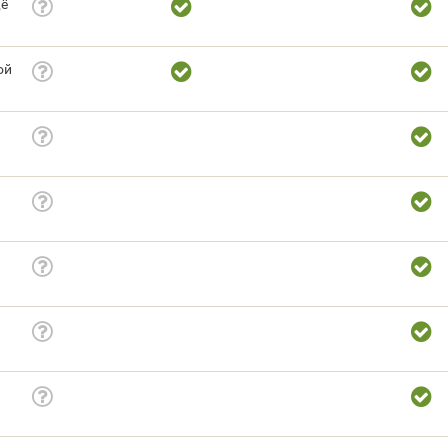
щё
ой
и