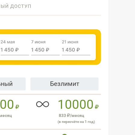
НЫЙ ДОСТУП
ьный
Безлимит
00
10000
месяц
833
/месяц
(в пересчёте на 1 год)