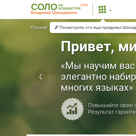
СОЛО
βeta
НА
КЛАВИАТУРЕ
Владимир Шахиджанян
Русский
English
Посмотрите, что еще придумал Шахи
Français
Español
Привет, ми
Мы научим вас 
элегантно набир
многих языках
Повышайте свою 
Результат гаранти