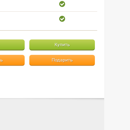
Купить
ть
Подарить