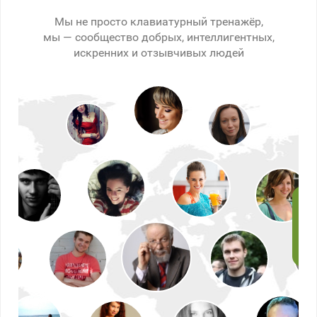
Мы не просто клавиатурный тренажёр,
мы — сообщество добрых, интеллигентных,
искренних и отзывчивых людей
Иг
Да,
зде
отк
дав
СОЛ
тог