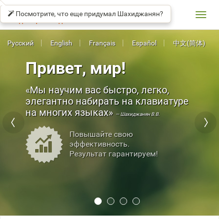
СОЛО
βeta
НА
Посмотрите, что еще придумал Шахиджанян?
КЛАВИАТУРЕ
Toggl
Владимир Шахиджанян
navig
Русский
English
Français
Español
中文(简体)
Привет, мир!
Мы научим вас быстро, легко,
элегантно набирать на клавиатуре
на многих языках
— Шахиджанян В.В.
Повышайте свою
эффективность.
Результат гарантируем!