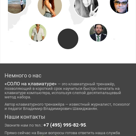
Немного о нас
«СОЛО на клавиатуре»
— это клавиатурный тренажёр,
позволяющий в короткий срок научиться быстро печатать на
клавиатуре компьютера, используя слепой десятипальцевый
метод набора.
Автор клавиатурного тренажёра — известный журналист, психолог
и педагог Владимир Владимирович Шахиджанян.
Наши контакты
+7 (495) 995-82-95
Звоните нам по тел.:
.
Прямо сейчас на Ваши вопросы готова ответить наша служба