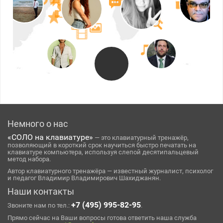
Немного о нас
«СОЛО на клавиатуре»
— это клавиатурный тренажёр,
позволяющий в короткий срок научиться быстро печатать на
клавиатуре компьютера, используя слепой десятипальцевый
метод набора.
Автор клавиатурного тренажёра — известный журналист, психолог
и педагог Владимир Владимирович Шахиджанян.
Наши контакты
+7 (495) 995-82-95
Звоните нам по тел.:
.
Прямо сейчас на Ваши вопросы готова ответить наша служба