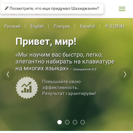
СОЛО
βeta
НА
Посмотрите, что еще придумал Шахиджанян?
КЛАВИАТУРЕ
Toggl
Владимир Шахиджанян
navig
Русский
English
Français
Español
中文(简体)
Привет, мир!
Мы научим вас быстро, легко,
элегантно набирать на клавиатуре
на многих языках
— Шахиджанян В.В.
Повышайте свою
эффективность.
Результат гарантируем!