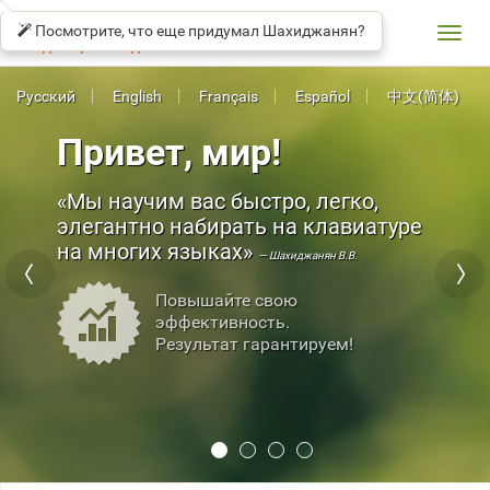
СОЛО
βeta
НА
Посмотрите, что еще придумал Шахиджанян?
КЛАВИАТУРЕ
Toggl
Владимир Шахиджанян
navig
Русский
English
Français
Español
中文(简体)
Привет, мир!
Мы научим вас быстро, легко,
элегантно набирать на клавиатуре
на многих языках
— Шахиджанян В.В.
Повышайте свою
эффективность.
Результат гарантируем!