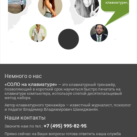
клавиатуре», вед
и целеустремлённ
чтобы дойти до ко
Немного о нас
«СОЛО на клавиатуре»
— это клавиатурный тренажёр,
позволяющий в короткий срок научиться быстро печатать на
клавиатуре компьютера, используя слепой десятипальцевый
метод набора.
Автор клавиатурного тренажёра — известный журналист, психолог
и педагог Владимир Владимирович Шахиджанян.
Наши контакты
+7 (495) 995-82-95
Звоните нам по тел.:
.
Прямо сейчас на Ваши вопросы готова ответить наша служба