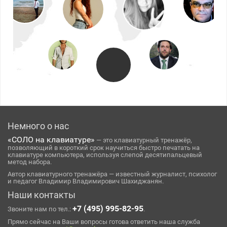
Немного о нас
«СОЛО на клавиатуре»
— это клавиатурный тренажёр,
позволяющий в короткий срок научиться быстро печатать на
клавиатуре компьютера, используя слепой десятипальцевый
метод набора.
Автор клавиатурного тренажёра — известный журналист, психолог
и педагог Владимир Владимирович Шахиджанян.
Наши контакты
+7 (495) 995-82-95
Звоните нам по тел.:
.
Прямо сейчас на Ваши вопросы готова ответить наша служба