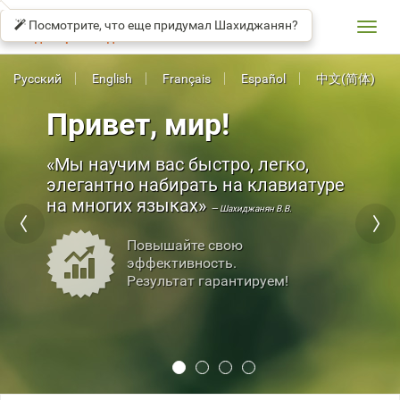
СОЛО
βeta
НА
Посмотрите, что еще придумал Шахиджанян?
КЛАВИАТУРЕ
Toggl
Владимир Шахиджанян
navig
Русский
English
Français
Español
中文(简体)
Привет, мир!
Мы научим вас быстро, легко,
элегантно набирать на клавиатуре
на многих языках
— Шахиджанян В.В.
Повышайте свою
эффективность.
Результат гарантируем!