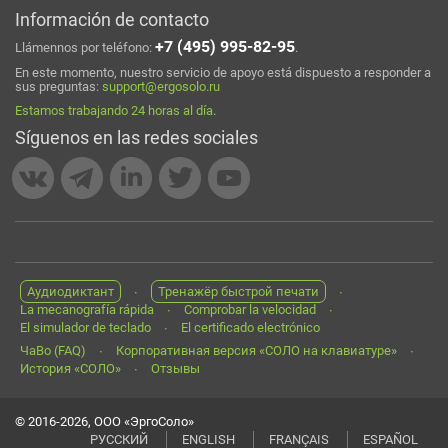
Información de contacto
+7 (495) 995-82-95
Llámennos por teléfono:
.
En este momento, nuestro servicio de apoyo está dispuesto a responder a
sus preguntas:
support@ergosolo.ru
Estamos trabajando 24 horas al día
.
Síguenos en las redes sociales
Аудиодиктант
Тренажёр быстрой печати
La mecanografía rápida
Comprobar la velocidad
El simulador de teclado
El certificado electrónico
ЧаВо (FAQ)
Корпоративная версия «СОЛО на клавиатуре»
История «СОЛО»
Отзывы
© 2016-2026, ООО «ЭргоСоло»
РУССКИЙ
ENGLISH
FRANÇAIS
ESPAÑOL