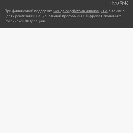
中文(简体)
При финансовой поддержке
Фонда содействия инновациям
, а также в
целях реализации национальной программы «Цифровая экономика
Российской Федерации».