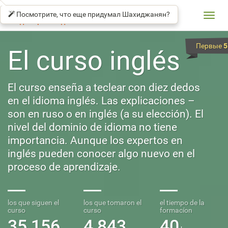
СОЛО
βeta
НА
Посмотрите, что еще придумал Шахиджанян?
КЛАВИАТУРЕ
Toggl
Владимир Шахиджанян
navig
Первые
5
El curso inglés
El curso enseña a teclear con diez dedos
en el idioma inglés. Las explicaciones –
son en ruso o en inglés (a su elección). El
nivel del dominio de idioma no tiene
importancia. Aunque los expertos en
inglés pueden conocer algo nuevo en el
proceso de aprendizaje.
los que siguen el
los que tomaron el
el tiempo de la
curso
curso
formacíon
35 156
4 843
40