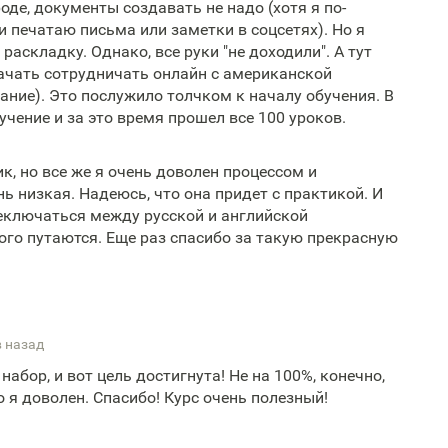
роде, документы создавать не надо (хотя я по-
печатаю письма или заметки в соцсетях). Но я
раскладку. Однако, все руки "не доходили". А тут
ачать сотрудничать онлайн с американской
ание). Это послужило толчком к началу обучения. В
учение и за это время прошел все 100 уроков.
к, но все же я очень доволен процессом и
нь низкая. Надеюсь, что она придет с практикой. И
еключаться между русской и английской
го путаются. Еще раз спасибо за такую прекрасную
в назад
абор, и вот цель достигнута! Не на 100%, конечно,
о я доволен. Спасибо! Курс очень полезный!