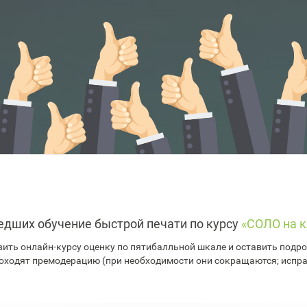
едших обучение быстрой печати по курсу
«СОЛО на к
ить онлайн-курсу оценку по пятибалльной шкале и оставить подроб
оходят премодерацию (при необходимости они сокращаются; испр