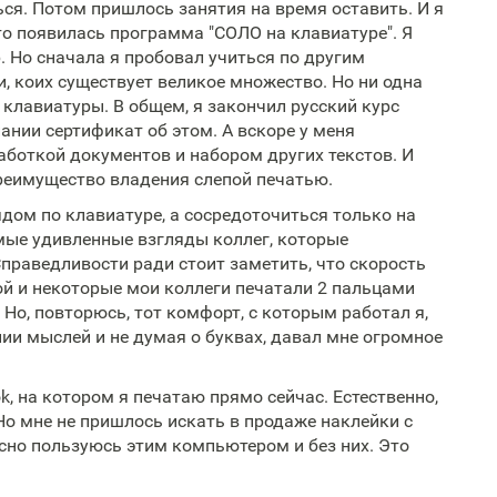
ься. Потом пришлось занятия на время оставить. И я
то появилась программа "СОЛО на клавиатуре". Я
. Но сначала я пробовал учиться по другим
, коих существует великое множество. Но ни одна
и клавиатуры. В общем, я закончил русский курс
ании сертификат об этом. А вскоре у меня
аботкой документов и набором других текстов. И
преимущество владения слепой печатью.
ядом по клавиатуре, а сосредоточиться только на
емые удивленные взгляды коллег, которые
праведливости ради стоит заметить, что скорость
ой и некоторые мои коллеги печатали 2 пальцами
 Но, повторюсь, тот комфорт, с которым работал я,
и мыслей и не думая о буквах, давал мне огромное
, на котором я печатаю прямо сейчас. Естественно,
Но мне не пришлось искать в продаже наклейки с
асно пользуюсь этим компьютером и без них. Это