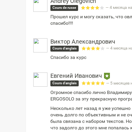
Andrey Olegovich
— 4 месяца н
Cours de russe
Прошел курс и могу сказать, что о
спасибо!!!!
Виктор Александрович
— 4 месяца н
Cours d'anglais
Спасибо за курс
Евгений Иванович
— 5 месяцев 
Cours d'anglais
Огромное спасибо лично Владимиру
ERGOSOLO за эту прекрасную прогр
Несколько лет назад я уже успешно 
очень долго по объективным и не оч
была связана с набором текстов. Но
что задолго до этого мне попалась