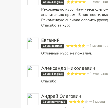
— 1 месяц на
Cours d'anglais
Рекомендую курс! Научитесь слепом
значительно время. В частности, см
Рекомендую сначала освоить русску
Спасибо за курс!
Евгений
— 1 месяц на
Cours de russe
Отличный курс, не пожалел.
Александр Николаевич
— 1 месяц на
Cours d'anglais
Спасибо!
Андрей Олегович
— 1 месяц 
Cours numérique