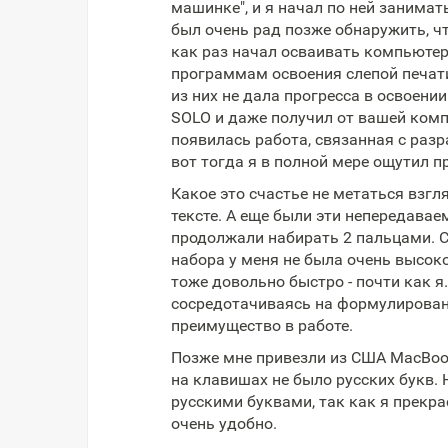
машинке", и я начал по ней занимат
был очень рад позже обнаружить, ч
как раз начал осваивать компьютер
программам освоения слепой печати
из них не дала прогресса в освоени
SOLO и даже получил от вашей комп
появилась работа, связанная с разр
вот тогда я в полной мере ощутил 
Какое это счастье не метаться взгл
тексте. А еще были эти непередава
продолжали набирать 2 пальцами. С
набора у меня не была очень высок
тоже довольно быстро - почти как я.
сосредотачиваясь на формулировани
преимущество в работе.
Позже мне привезли из США MacBook
на клавишах не было русских букв. 
русскими буквами, так как я прекр
очень удобно.