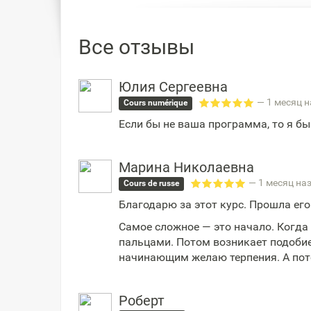
Все отзывы
Юлия Сергеевна
— 1 месяц 
Cours numérique
Если бы не ваша программа, то я бы
Марина Николаевна
— 1 месяц на
Cours de russe
Благодарю за этот курс. Прошла его
Самое сложное — это начало. Когд
пальцами. Потом возникает подобие 
начинающим желаю терпения. А пото
Роберт