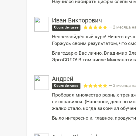
Научился набирать цифры слепым м
Иван Викторович
— 2 месяца н
Cours de russe
Непревзойдённый курс! Ничего лучш
Горжусь своим результатом, что смо
Благодарю Вас лично, Владимир Вл
ЭргоСОЛО! В том числе Миксанатик
Андрей
— 3 месяца н
Cours de russe
Пробовал множество разных тренаже
не справился. (Наверное, дело во м
жалко стало, когда закончил обучен
Было интересно и, главное, продукт