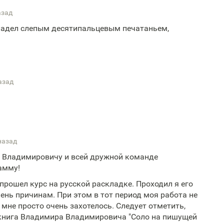
азад
владел слепым десятипальцевым печатаньем,
азад
назад
 Владимировичу и всей дружной команде
амму!
прошел курс на русской раскладке. Проходил я его
ень причинам. При этом в тот период моя работа не
 мне просто очень захотелось. Следует отметить,
 книга Владимира Владимировича "Соло на пишущей