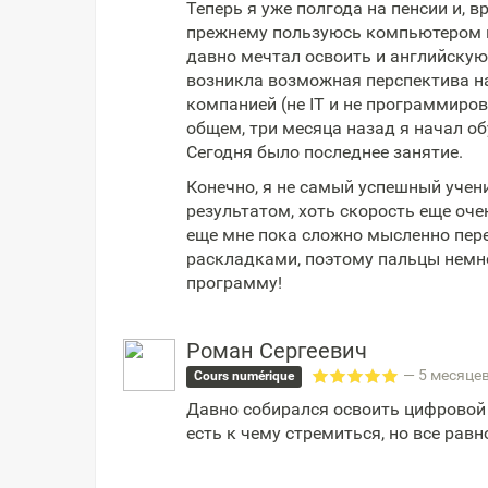
Теперь я уже полгода на пенсии и, в
прежнему пользуюсь компьютером и 
давно мечтал освоить и английскую 
возникла возможная перспектива н
компанией (не IT и не программиров
общем, три месяца назад я начал об
Сегодня было последнее занятие.
Конечно, я не самый успешный учени
результатом, хоть скорость еще оче
еще мне пока сложно мысленно пер
раскладками, поэтому пальцы немно
программу!
Роман Сергеевич
— 5 месяце
Cours numérique
Давно собирался освоить цифровой н
есть к чему стремиться, но все равн