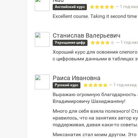
— 1 год на
Английский курс
Excellent course. Taking it second time 
Станислав Валерьевич
— 1 год на
Укрощение цифр
Хороший курс для освоения слепого
с цифровыми данными в таблицах э
Раиса Ивановна
— 1 год назад
Русский курс
Выражаю огромную благодарность а
Владимировичу Шахиджаняну!
Много для себя взяла полезного! Ст
нравилось, что на занятиях автор к
поддерживая, давая каки-то советы
Миксанатик стал моим другом. Это 