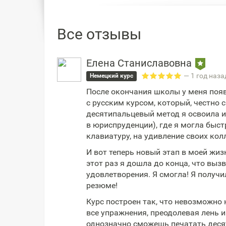
Все отзывы
Елена Станиславовна
— 1 год наза
Немецкий курс
После окончания школы у меня появ
с русским курсом, который, честно с
десятипальцевый метод я освоила и 
в юриспруденции), где я могла быст
клавиатуру, на удивление своих колл
И вот теперь новый этап в моей жиз
этот раз я дошла до конца, что выз
удовлетворения. Я смогла! Я получ
резюме!
Курс построен так, что невозможно 
все упражнения, преодолевая лень и 
однозначно сможешь печатать десят