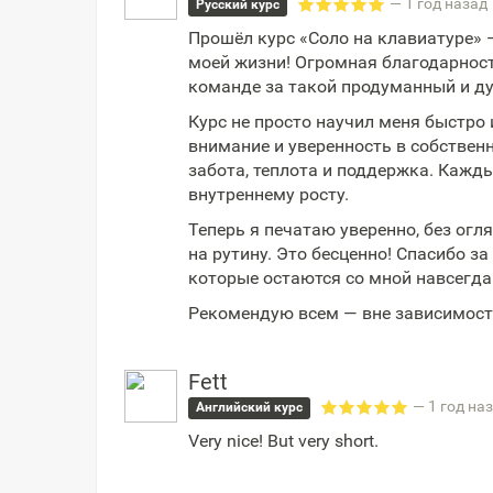
— 1 год назад
Русский курс
Прошёл курс «Соло на клавиатуре» 
моей жизни! Огромная благодарнос
команде за такой продуманный и д
Курс не просто научил меня быстро 
внимание и уверенность в собственн
забота, теплота и поддержка. Кажды
внутреннему росту.
Теперь я печатаю уверенно, без огл
на рутину. Это бесценно! Спасибо з
которые остаются со мной навсегда
Рекомендую всем — вне зависимости
Fett
— 1 год на
Английский курс
Very nice! But very short.