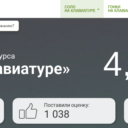
СОЛО
ГОНКИ
НА КЛАВИАТУРЕ
НА КЛАВИ
джанян?
4
урса
авиатуре»
Поставили оценку
1 038