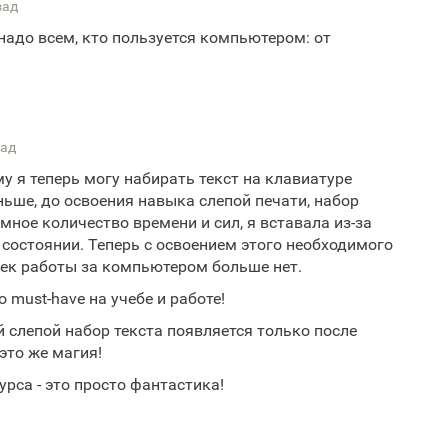
зад
надо всем, кто пользуется компьютером: от
зад
у я теперь могу набирать текст на клавиатуре
ньше, до освоения навыка слепой печати, набор
ное количество времени и сил, я вставала из-за
остоянии. Теперь с освоением этого необходимого
ек работы за компьютером больше нет.
 must-have на учебе и работе!
й слепой набор текста появляется только после
это же магия!
рса - это просто фантастика!