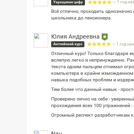
— 1 год на
Укрощение цифр
Всё отлично, проходить однозначно 
школьника до пенсионера.
Юлия Андреевна
— 1 год на
Английский курс
Отличный курс! Только благодаря ем
вслепую легко и непринужденно. Ра
текста одним пальцем отнимал огром
компьютера в крайне изможденном с
навыка подобных проблем и издерж
Тем более что данный навык - просто
Проверено лично на себе - уверенны
прохождения всех 100 упражнений - 
Огромный респект разработчикам ку
Nau