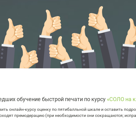
едших обучение быстрой печати по курсу
«СОЛО на к
ить онлайн-курсу оценку по пятибалльной шкале и оставить подроб
оходят премодерацию (при необходимости они сокращаются; испр