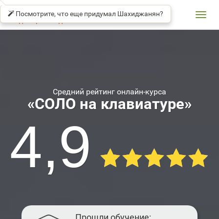
SOLO
βeta
TYPING
Посмотрите, что еще придумал Шахиджанян?
TUTOR
Toggl
Владимир Шахиджанян
navig
Средний рейтинг онлайн-курса
«СОЛО на клавиатуре»
4,9
Прошли обучение