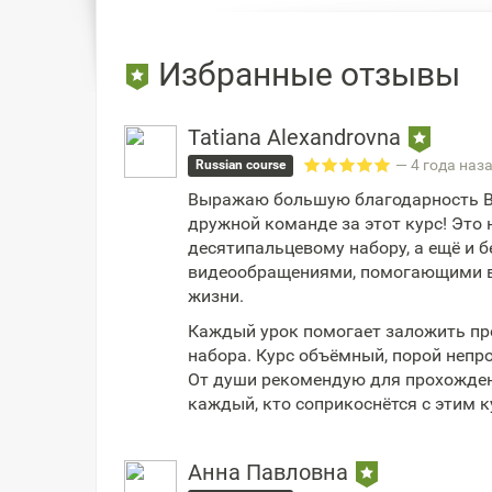
Избранные отзывы
Tatiana Alexandrovna
— 4 года наз
Russian course
Выражаю большую благодарность В
дружной команде за этот курс! Это
десятипальцевому набору, а ещё и 
видеообращениями, помогающими вн
жизни.
Каждый урок помогает заложить пр
набора. Курс объёмный, порой непрос
От души рекомендую для прохожден
каждый, кто соприкоснётся с этим к
Анна Павловна