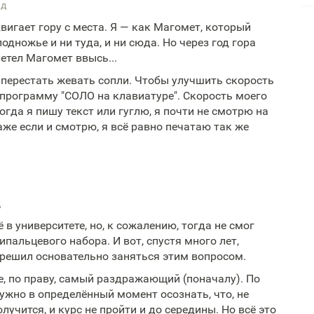
ад
двигает гору с места. Я — как Магомет, который
подножье и ни туда, и ни сюда. Но через год гора
летел Магомет ввысь...
перестать жевать сопли. Чтобы улучшить скорость
 программу "СОЛО на клавиатуре". Скорость моего
огда я пишу текст или гуглю, я почти не смотрю на
же если и смотрю, я всё равно печатаю так же
д
в университете, но, к сожалению, тогда не смог
пальцевого набора. И вот, спустя много лет,
 решил основательно заняться этим вопросом.
е, по праву, самый раздражающий (поначалу). По
нужно в определённый момент осознать, что, не
олучится, и курс не пройти и до середины. Но всё это