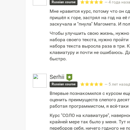
— 4 года наз
Russian course
Мне нравится курс, потому что он с
пришёл к горе, застрял на год на её 
заскучала и "пнула" Магомета. И по
Чтобы улучшить свою жизнь, нужно 
набора своего текста, нужно пройти
набора текста выросла раза в три. К
клавиатуру и почти не ошибаюсь. Да
быстро.
Serhii
— 5 лет наза
Russian course
Впервые познакомился с курсом ещё 
оценить преимуществ слепого десяти
работая программистом, я всё-таки
Курс "СОЛО на клавиатуре", наверно
крайней мере так было у меня. Тут 
переборов себя, ничего годного не п