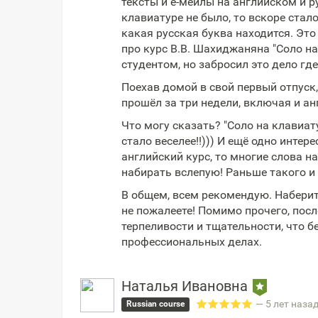
тексты и е-мейлы на английском и р
клавиатуре не было, то вскоре стало
какая русская буква находится. Это
про курс В.В. Шахиджаняна "Соло н
студентом, но забросил это дело где
Поехав домой в свой первый отпуск,
прошёл за три недели, включая и ан
Что могу сказать? "Соло на клавиат
стало веселее!!))) И ещё одно интер
английский курс, то многие слова н
набирать вслепую! Раньше такого и 
В общем, всем рекомендую. Наберите
не пожалеете! Помимо прочего, посл
терпеливости и тщательности, что б
профессиональных делах.
Наталья Ивановна
— 5 лет наза
Russian course