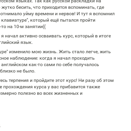
усском языках. Так как русской раскладки на
 жутко бесить, что приходится вспоминать, где
 отнимало уйму времени и нервов! И тут я вспомнил
а клавиатуре", который ещё пытался пройти
-то на 10-м занятии((
 я начал активно осваивать курс, который в итоге
глийский язык.
уре" изменило мою жизнь. Жить стало легче, жить
есное наблюдение: когда я начал проходить
а английском как-то сами по себе получалось
близко не было.
сь терпения и пройдите этот курс! Ни разу об этом
е прохождения курса у вас прибавится также
езмерно полезно во всех жизненных и
д