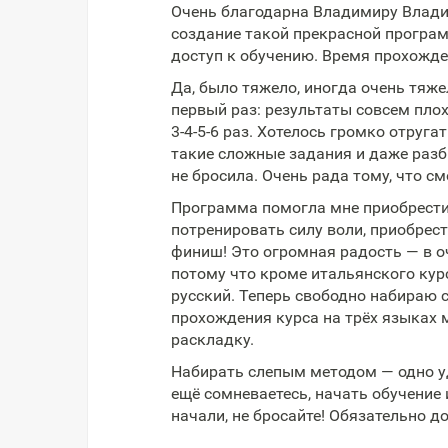
Очень благодарна Владимиру Влади
создание такой прекрасной програм
доступ к обучению. Время прохожд
Да, было тяжело, иногда очень тяже
первый раз: результаты совсем пло
3-4-5-6 раз. Хотелось громко отру
такие сложные задания и даже разби
не бросила. Очень рада тому, что с
Программа помогла мне приобрести 
потренировать силу воли, приобрес
финиш! Это огромная радость — в о
потому что кроме итальянского кур
русский. Теперь свободно набираю 
прохождения курса на трёх языках 
раскладку.
Набирать слепым методом — одно уд
ещё сомневаетесь, начать обучение и
начали, не бросайте! Обязательно д