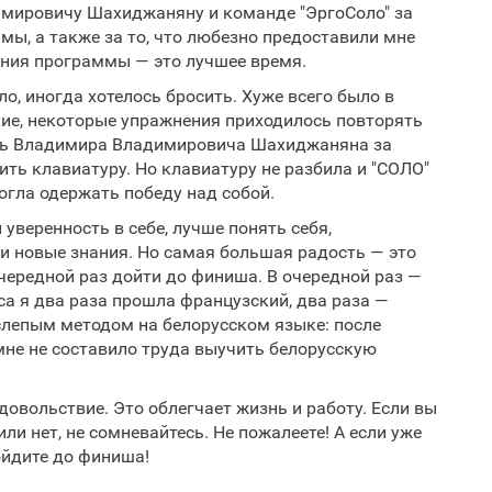
мировичу Шахиджаняну и команде "ЭргоСоло" за
мы, а также за то, что любезно предоставили мне
ения программы — это лучшее время.
ло, иногда хотелось бросить. Хуже всего было в
хие, некоторые упражнения приходилось повторять
гать Владимира Владимировича Шахиджаняна за
ть клавиатуру. Но клавиатуру не разбила и "СОЛО"
могла одержать победу над собой.
уверенность в себе, лучше понять себя,
ти новые знания. Но самая большая радость — это
чередной раз дойти до финиша. В очередной раз —
са я два раза прошла французский, два раза —
слепым методом на белорусском языке: после
мне не составило труда выучить белорусскую
овольствие. Это облегчает жизнь и работу. Если вы
ли нет, не сомневайтесь. Не пожалеете! А если уже
ойдите до финиша!