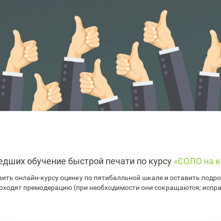
едших обучение быстрой печати по курсу
«СОЛО на к
ить онлайн-курсу оценку по пятибалльной шкале и оставить подроб
оходят премодерацию (при необходимости они сокращаются; испр