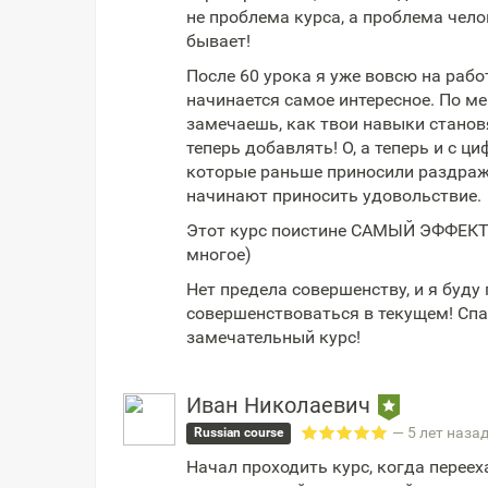
не проблема курса, а проблема чело
бывает!
После 60 урока я уже вовсю на рабо
начинается самое интересное. По м
замечаешь, как твои навыки становя
теперь добавлять! О, а теперь и с ц
которые раньше приносили раздраж
начинают приносить удовольствие.
Этот курс поистине САМЫЙ ЭФФЕКТИВ
многое)
Нет предела совершенству, и я буду
совершенствоваться в текущем! Спа
замечательный курс!
Иван Николаевич
— 5 лет наза
Russian course
Начал проходить курс, когда переех