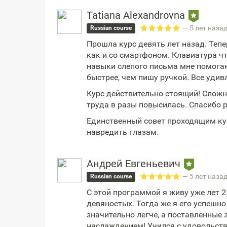
Tatiana Alexandrovna
— 5 лет наза
Russian course
Прошла курс девять лет назад. Теп
как и со смартфоном. Клавиатура чт
навыки слепого письма мне помогаю
быстрее, чем пишу ручкой. Все удив
Курс действительно стоящий! Сложн
труда в разы повысилась. Спасибо 
Единственный совет проходящим ку
навредить глазам.
Андрей Евгеньевич
— 5 лет наза
Russian course
С этой программой я живу уже лет 2
девяностых. Тогда же я его успешно
значительно легче, а поставленные 
наслаждением! Учился с удовольств