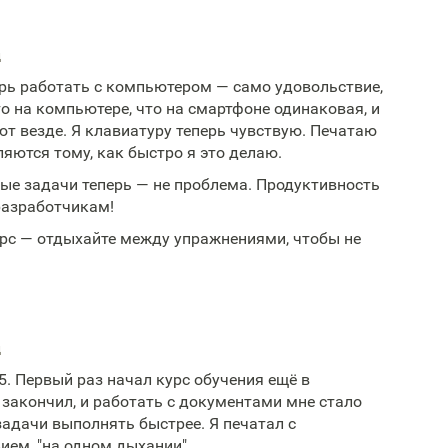
д
ерь работать с компьютером — само удовольствие,
о на компьютере, что на смартфоне одинаковая, и
т везде. Я клавиатуру теперь чувствую. Печатаю
ляются тому, как быстро я это делаю.
ые задачи теперь — не проблема. Продуктивность
разработчикам!
рс — отдыхайте между упражнениями, чтобы не
д
5. Первый раз начал курс обучения ещё в
 закончил, и работать с документами мне стало
задачи выполнять быстрее. Я печатал с
ием, "на одном дыхании".