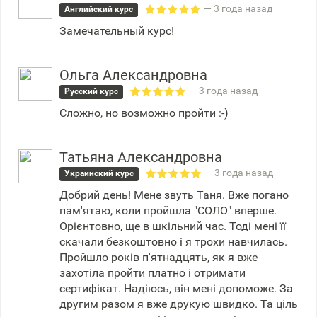
— 3 года назад
Английский курс
Замечательный курс!
Ольга Александровна
— 3 года назад
Русский курс
Сложно, но возможно пройти :-)
Татьяна Александровна
— 3 года назад
Украинский курс
Добрий день! Мене звуть Таня. Вже погано
пам'ятаю, коли пройшла "СОЛО" вперше.
Орієнтовно, ще в шкільний час. Тоді мені її
скачали безкоштовно і я трохи навчилась.
Пройшло років п'ятнадцять, як я вже
захотіла пройти платно і отримати
сертифікат. Надіюсь, він мені допоможе. За
другим разом я вже друкую швидко. Та ціль