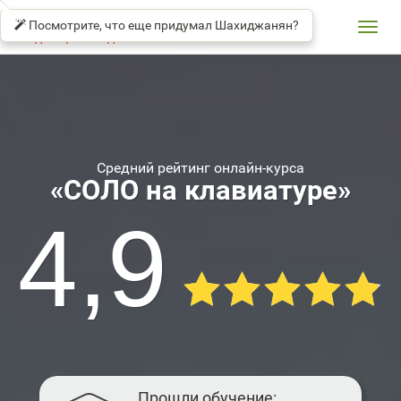
СОЛО
βeta
НА
Посмотрите, что еще придумал Шахиджанян?
КЛАВИАТУРЕ
Toggl
Владимир Шахиджанян
navig
Средний рейтинг онлайн-курса
«СОЛО на клавиатуре»
4,9
Прошли обучение