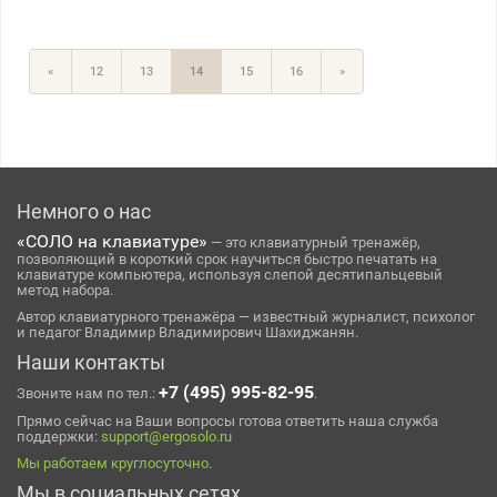
«
12
13
14
15
16
»
Немного о нас
«СОЛО на клавиатуре»
— это клавиатурный тренажёр,
позволяющий в короткий срок научиться быстро печатать на
клавиатуре компьютера, используя слепой десятипальцевый
метод набора.
Автор клавиатурного тренажёра — известный журналист, психолог
и педагог Владимир Владимирович Шахиджанян.
Наши контакты
+7 (495) 995-82-95
Звоните нам по тел.:
.
Прямо сейчас на Ваши вопросы готова ответить наша служба
поддержки:
support@ergosolo.ru
Мы работаем круглосуточно
.
Мы в социальных сетях