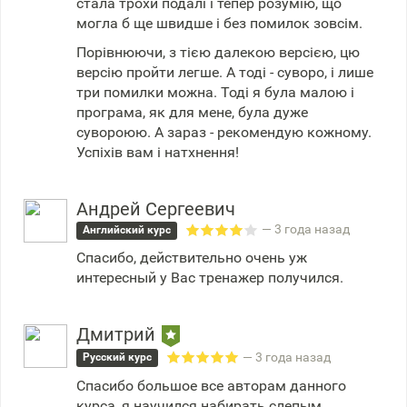
стала трохи подалі і тепер розумію, що
могла б ще швидше і без помилок зовсім.
Порівнюючи, з тією далекою версією, цю
версію пройти легше. А тоді - суворо, і лише
три помилки можна. Тоді я була малою і
програма, як для мене, була дуже
сувороюю. А зараз - рекомендую кожному.
Успіхів вам і натхнення!
Андрей Сергеевич
— 3 года назад
Английский курс
Спасибо, действительно очень уж
интересный у Вас тренажер получился.
Дмитрий
— 3 года назад
Русский курс
Спасибо большое все авторам данного
курса, я научился набирать слепым