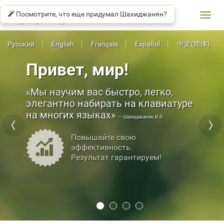
СОЛО
βeta
НА
Посмотрите, что еще придумал Шахиджанян?
КЛАВИАТУРЕ
Toggl
Владимир Шахиджанян
navig
Русский
English
Français
Español
中文(简体)
Привет, мир!
Мы научим вас быстро, легко,
элегантно набирать на клавиатуре
на многих языках
— Шахиджанян В.В.
Повышайте свою
эффективность.
Результат гарантируем!