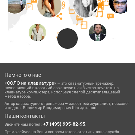
Немного о нас
«СОЛО на клавиатуре»
— это клавиатурный тренажёр,
позволяющий в короткий срок научиться быстро печатать на
клавиатуре компьютера, используя слепой десятипальцевый
метод набора.
Автор клавиатурного тренажёра — известный журналист, психолог
и педагог Владимир Владимирович Шахиджанян.
Наши контакты
+7 (495) 995-82-95
Звоните нам по тел.:
.
Прямо сейчас на Ваши вопросы готова ответить наша служба