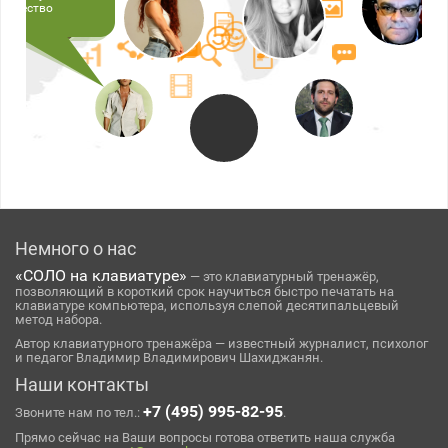
оличество
Немного о нас
«СОЛО на клавиатуре»
— это клавиатурный тренажёр,
позволяющий в короткий срок научиться быстро печатать на
клавиатуре компьютера, используя слепой десятипальцевый
метод набора.
Автор клавиатурного тренажёра — известный журналист, психолог
и педагог Владимир Владимирович Шахиджанян.
Наши контакты
+7 (495) 995-82-95
Звоните нам по тел.:
.
Прямо сейчас на Ваши вопросы готова ответить наша служба