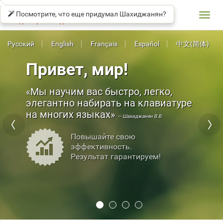
СОЛО
βeta
НА
Посмотрите, что еще придумал Шахиджанян?
КЛАВИАТУРЕ
Toggl
Владимир Шахиджанян
navig
Русский
English
Français
Español
中文(简体)
Привет, мир!
Мы научим вас быстро, легко,
элегантно набирать на клавиатуре
на многих языках
— Шахиджанян В.В.
Повышайте свою
эффективность.
Результат гарантируем!