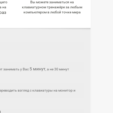
щего
Вы можете заниматься на
а на
клавиатурном тренажёре за любым
раз
компьютером в любой точке мира
5 минут
ет занимать у Вас
, а не 30 минут
ереводить взгляд с клавиатуры на монитор и
и