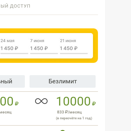
НЫЙ ДОСТУП
ьный
Безлимит
00
10000
месяц
833
/месяц
(в пересчёте на 1 год)