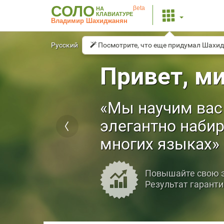
СОЛО
βeta
НА
КЛАВИАТУРЕ
Владимир Шахиджанян
Русский
English
Посмотрите, что еще придумал Шахи
Français
Español
Привет, ми
Мы научим вас 
элегантно набир
многих языках
Повышайте свою 
Результат гаранти