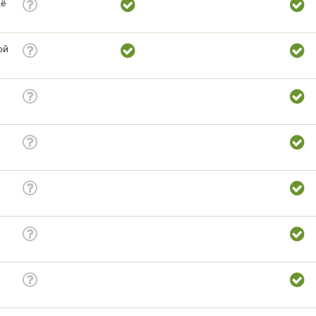
щё
ой
и