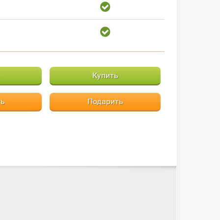
Купить
ть
Подарить