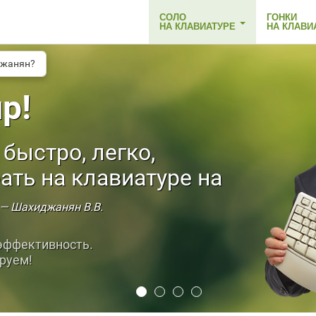
СОЛО
ГОНКИ
НА КЛАВИАТУРЕ
НА КЛАВИ
джанян?
中文(简体)
р!
быстро, легко,
ать на клавиатуре на
— Шахиджанян В.В.
эффективность.
руем!