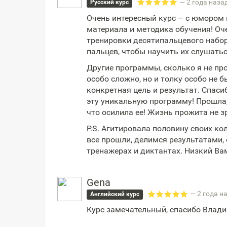
— 2 года наза
Русский курс
Очень интересный курс – с юмором
материала и методика обучения! Оч
тренировки десятипальцевого набор
пальцев, чтобы научить их слушатьс
Другие программы, сколько я не про
особо сложно, но и толку особо не б
конкретная цель и результат. Спаси
эту уникальную программу! Прошла,
что осилила ее! Жизнь прожита не з
P.S. Агитировала половину своих ко
все прошли, делимся результатами,
тренажерах и диктантах. Низкий Ва
Gena
— 2 года н
Английский курс
Курс замечательный, спасибо Влад