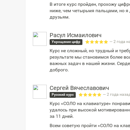
В итоге курс пройден, прохожу цифр
ниже, чем четырьмя пальцами, но я
друзьям.
Расул Исмаилович
— 2 года н
Укрощение цифр
Курс не сложный, но трудный и тре
результате мы становимся более в
важных задач в нашей жизни. Серд
доброго.
Сергей Вячеславович
— 2 года наза
Русский курс
Курс «СОЛО на клавиатуре» понрави
удалось при высокой мотивированно
за 11 дней.
Всем советую пройти «СОЛО на клави