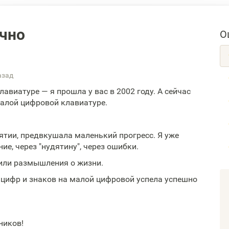
чно
О
азад
лавиатуре — я прошла у вас в 2002 году. А сейчас
малой цифровой клавиатуре.
ятии, предвкушала маленький прогресс. Я уже
ние, через "нудятину", через ошибки.
или размышления о жизни.
 цифр и знаков на малой цифровой успела успешно
ников!