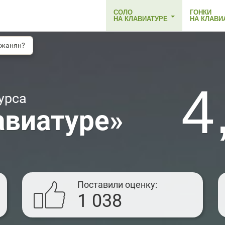
СОЛО
ГОНКИ
НА КЛАВИАТУРЕ
НА КЛАВИ
джанян?
4
урса
авиатуре»
Поставили оценку
1 038