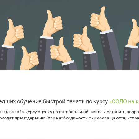
едших обучение быстрой печати по курсу
«СОЛО на к
ить онлайн-курсу оценку по пятибалльной шкале и оставить подроб
оходят премодерацию (при необходимости они сокращаются; испр