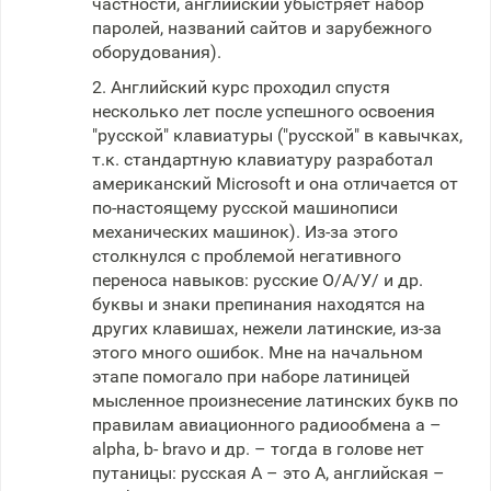
частности, английский убыстряет набор
паролей, названий сайтов и зарубежного
оборудования).
2. Английский курс проходил спустя
несколько лет после успешного освоения
"русской" клавиатуры ("русской" в кавычках,
т.к. стандартную клавиатуру разработал
американский Microsoft и она отличается от
по-настоящему русской машинописи
механических машинок). Из-за этого
столкнулся с проблемой негативного
переноса навыков: русские О/А/У/ и др.
буквы и знаки препинания находятся на
других клавишах, нежели латинские, из-за
этого много ошибок. Мне на начальном
этапе помогало при наборе латиницей
мысленное произнесение латинских букв по
правилам авиационного радиообмена a –
alpha, b- bravo и др. – тогда в голове нет
путаницы: русская А – это А, английская –