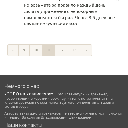
но возьмите за правило каждый день
делать упражнение с непокорным
символом хотя бы раз. Через 3-5 дней все
начнёт получаться само.
«
9
10
11
12
13
»
Немного о нас
«СОЛО на клавиатуре»
— это клавиатурный тренажёр,
позволяющий в короткий срок научиться быстро печатать на
клавиатуре компьютера, используя слепой десятипальцевый
метод набора.
Автор клавиатурного тренажёра — известный журналист, психолог
и педагог Владимир Владимирович Шахиджанян.
Наши контакты