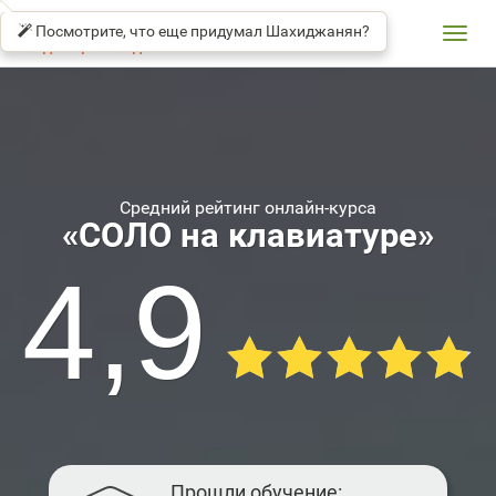
СОЛО
βeta
НА
Посмотрите, что еще придумал Шахиджанян?
КЛАВИАТУРЕ
Toggl
Владимир Шахиджанян
navig
Средний рейтинг онлайн-курса
«СОЛО на клавиатуре»
4,9
Прошли обучение