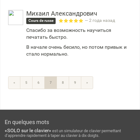
Михаил Александрович
— 2 года назад
Cours de russe
Спасибо за возможность научиться
печатать быстро.
В начале очень бесило, но потом привык и
стало нормально.
«
5
6
7
8
9
»
En quelques mots
«SOLO sur le clavier»
est un simulateur de clavier permettant
d’apprendre rapidement à taper au clavier à dix doigts.