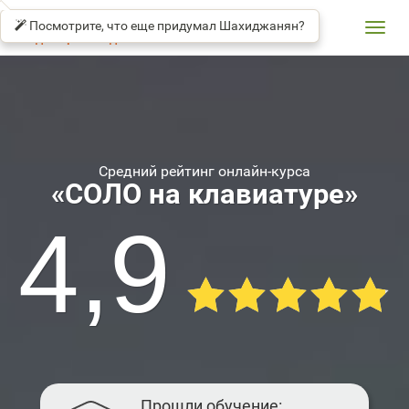
SOLO
βeta
TYPING
Посмотрите, что еще придумал Шахиджанян?
TUTOR
Toggl
Владимир Шахиджанян
navig
Средний рейтинг онлайн-курса
«СОЛО на клавиатуре»
4,9
Прошли обучение