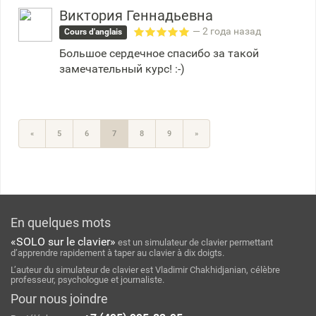
Виктория Геннадьевна
— 2 года назад
Cours d'anglais
Большое сердечное спасибо за такой
замечательный курс! :-)
«
5
6
7
8
9
»
En quelques mots
«SOLO sur le clavier»
est un simulateur de clavier permettant
d’apprendre rapidement à taper au clavier à dix doigts.
L’auteur du simulateur de clavier est Vladimir Chakhidjanian, célèbre
professeur, psychologue et journaliste.
Pour nous joindre