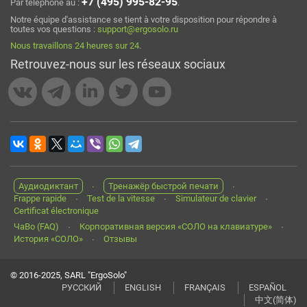
+7 (495) 995-82-95
Par téléphone au :
.
Notre équipe d'assistance se tient à votre disposition pour répondre à
toutes vos questions :
support@ergosolo.ru
Nous travaillons 24 heures sur 24
.
Retrouvez-nous sur les réseaux sociaux
Аудиодиктант
Тренажёр быстрой печати
Frappe rapide
Test de la vitesse
Simulateur de clavier
Certificat électronique
ЧаВо (FAQ)
Корпоративная версия «СОЛО на клавиатуре»
История «СОЛО»
Отзывы
© 2016-2025, SARL "ErgoSolo"
РУССКИЙ
ENGLISH
FRANÇAIS
ESPAÑOL
中文(简体)