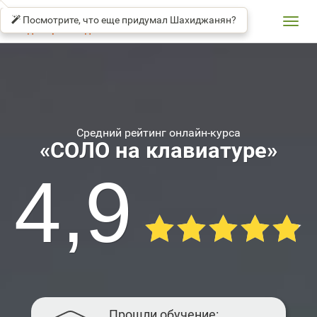
SOLO
βeta
TYPING
Посмотрите, что еще придумал Шахиджанян?
TUTOR
Toggl
Владимир Шахиджанян
navig
Средний рейтинг онлайн-курса
«СОЛО на клавиатуре»
4,9
Прошли обучение