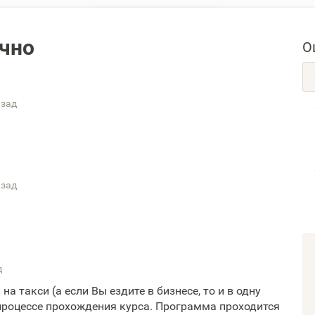
чно
О
азад
азад
д
на такси (а если Вы ездите в бизнесе, то и в одну
 процессе прохождения курса. Программа проходится