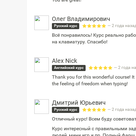
Олег Владимирович
— 2 года наза
Русский курс
Всё понравилось! Курс реально рабо
на клавиатуру. Спасибо!
Alex Nick
— 2 года н
Английский курс
Thank you for this wonderful course! It r
the feeling of freedom when typing!
Дмитрий Юрьевич
— 2 года наза
Русский курс
Отличный курс! Всем буду советовать
Курс интересный с правильными зад
людей, мини игр и пр. Полный фарш