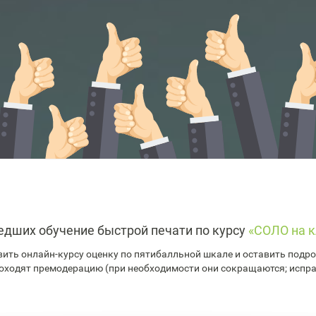
едших обучение быстрой печати по курсу
«СОЛО на к
ить онлайн-курсу оценку по пятибалльной шкале и оставить подроб
оходят премодерацию (при необходимости они сокращаются; испр