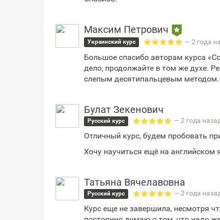
Максим Петрович
— 2 года н
Украинский курс
Большое спасибо авторам курса «Со
дело, продолжайте в том же духе.
слепым десятипальцевым методом.
Булат Зекенович
— 2 года наза
Русский курс
Отличный курс, будем пробовать пр
Хочу научиться ещё на английском 
Татьяна Вячелавовна
— 2 года наза
Русский курс
Курс еще не завершила, несмотря ч
постоянно думаю о том, что надо же