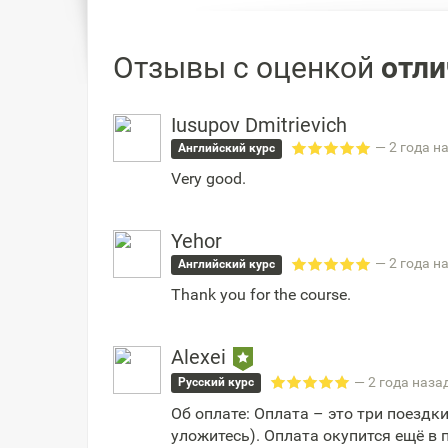
Отзывы с оценкой
отли
Iusupov Dmitrievich
— 2 года н
Английский курс
Very good.
Yehor
— 2 года н
Английский курс
Thank you for the course.
Alexei
— 2 года наза
Русский курс
Об оплате: Оплата – это три поездки 
уложитесь). Оплата окупится ещё в