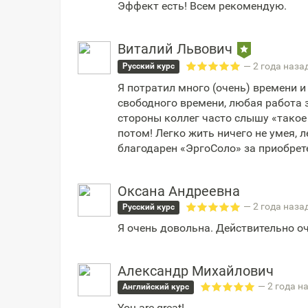
Эффект есть! Всем рекомендую.
Виталий Львович
— 2 года наза
Русский курс
Я потратил много (очень) времени и
свободного времени, любая работа 
стороны коллег часто слышу «тако
потом! Легко жить ничего не умея, 
благодарен «ЭргоСоло» за приобрет
Оксана Андреевна
— 2 года наза
Русский курс
Я очень довольна. Действительно о
Александр Михайлович
— 2 года н
Английский курс
You are great!