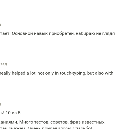
д
тает! Основной навык приобретён, набираю не глядя
азад
eally helped a lot, not only in touch-typing, but also with
д
! 10 из 5!
аниями. Много тестов, советов, фраз известных
 так скажем. Очень понравилось! Спасибо!