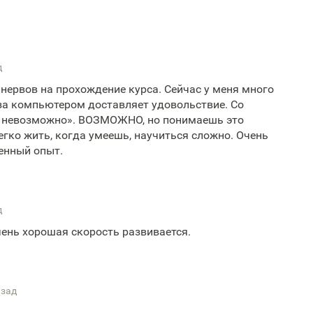
д
 нервов на прохождение курса. Сейчас у меня много
за компьютером доставляет удовольствие. Со
е невозможно». ВОЗМОЖНО, но понимаешь это
легко жить, когда умеешь, научиться сложно. Очень
енный опыт.
д
чень хорошая скорость развивается.
азад