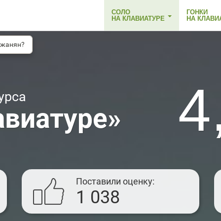
СОЛО
ГОНКИ
НА КЛАВИАТУРЕ
НА КЛАВИ
джанян?
4
урса
авиатуре»
Поставили оценку
1 038