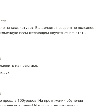
азад
ло на клавиатуре». Вы делаете невероятно полезное
 Рекомендую всем желающим научиться печатать
д
именить на практике.
языке.
д
то прошла 100уроков. На протяжении обучения
 придумать такое! Интересно, увлекательно,