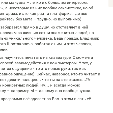
 или мануала – легко и с большим интересом.
, а некоторые из них вообще сексистские, но об
тариях, и это как раз та платформа, где все
райтесь без мата – трудно, но выполнимо).
абирается прямо в душу, но отставляет в ней
о, следим за жизнью сотни знаменитых людей, но
ельно уникального человека. Ведь правда, Владимир
о Шостаковича, работал с ним, и этот человек,
нник.
ов научитесь печатать на клавиатуре. С момента
способ взаимодействия с компьютером. У тех, у
явится ощущение, что это новые руки, так как
авное ощущение). Сейчас, наверное, кто-то читает и
 нет десяти пальцев… что ты на это скажешь?!»
у конкретных людей. Ну… и всегда можно
кву – например Ы – да кому она вообще нужна.
 программа всё сделает за Вас, в этом и есть её