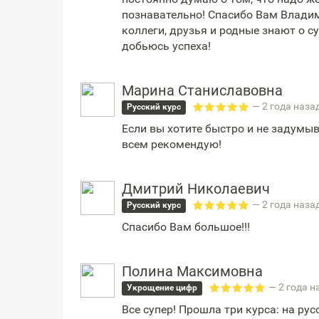
познавательно! Спасибо Вам Влади
коллеги, друзья и родные знают о 
добьюсь успеха!
Марина Станиславовна
— 2 года наза
Русский курс
Если вы хотите быстро и не задумыв
всем рекомендую!
Дмитрий Николаевич
— 2 года наза
Русский курс
Спасибо Вам большое!!!
Полина Максимовна
— 2 года н
Укрощение цифр
Все супер! Прошла три курса: на рус