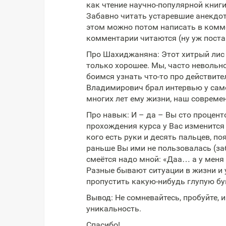
как чтение научно-популярной книги
Забавно читать устаревшие анекдоты
этом можно потом написать в коммен
комментарии читаются (ну уж поста
Про Шахиджаняна: Этот хитрый лис з
только хорошее. Мы, часто невольн
боимся узнать что-то про действит
Владимирович брал интервью у самог
многих лет ему жизни, наш совреме
Про навык: И – да – Вы сто процент
прохождения курса у Вас изменится 
кого есть руки и десять пальцев, по
раньше Вы ими не пользовалась (заб
смеётся надо мной: «Даа… а у меня
Разные бывают ситуации в жизни и 
пропустить какую-нибудь глупую бу
Вывод: Не сомневайтесь, пробуйте, и
уникальность.
Спасибо!