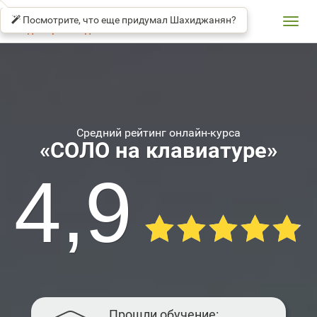
СОЛО
βeta
НА
Посмотрите, что еще придумал Шахиджанян?
КЛАВИАТУРЕ
Toggl
Владимир Шахиджанян
navig
Средний рейтинг онлайн-курса
«СОЛО на клавиатуре»
4,9
Прошли обучение