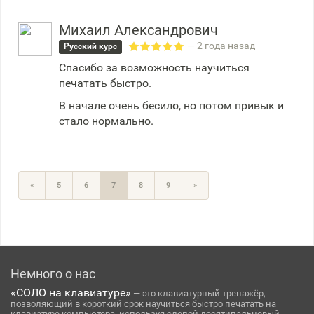
Михаил Александрович
— 2 года назад
Русский курс
Спасибо за возможность научиться
печатать быстро.
В начале очень бесило, но потом привык и
стало нормально.
«
5
6
7
8
9
»
Немного о нас
«СОЛО на клавиатуре»
— это клавиатурный тренажёр,
позволяющий в короткий срок научиться быстро печатать на
клавиатуре компьютера, используя слепой десятипальцевый