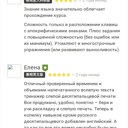
— 2 года назад
教程意大利语版
Знание языка значительно облегчает
прохождение курса.
Сложность только в расположении клавиш
с апокрифическими знаками. Плюс задания
с повышенной сложностью (без ошибок или
их минимум). Утомляют и многострочные
упражнения (или развивают выносливость).
Елена
— 2 года назад
教程英文版
Отличный проверенный временем и
объемами напечатанного вслепую текста
тренажер слепой десятипальцевой печати.
Все продумано, удобно, понятно – бери и
учи раскладку и слепую печать. Теперь в
копилку навыков кроме русского
десятипальцевого добавлен английский. А
то как-то все это время неудобно было его