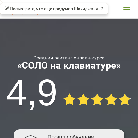
СОЛО
βeta
НА
Посмотрите, что еще придумал Шахиджанян?
КЛАВИАТУРЕ
Toggl
Владимир Шахиджанян
navig
Средний рейтинг онлайн-курса
«СОЛО на клавиатуре»
4,9
Прошли обучение