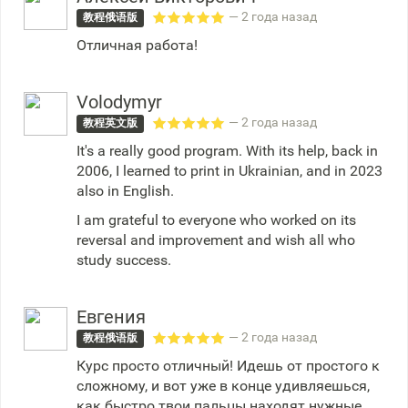
— 2 года назад
教程俄语版
Отличная работа!
Volodymyr
— 2 года назад
教程英文版
It's a really good program. With its help, back in
2006, I learned to print in Ukrainian, and in 2023
also in English.
I am grateful to everyone who worked on its
reversal and improvement and wish all who
study success.
Евгения
— 2 года назад
教程俄语版
Курс просто отличный! Идешь от простого к
сложному, и вот уже в конце удивляешься,
как быстро твои пальцы находят нужные