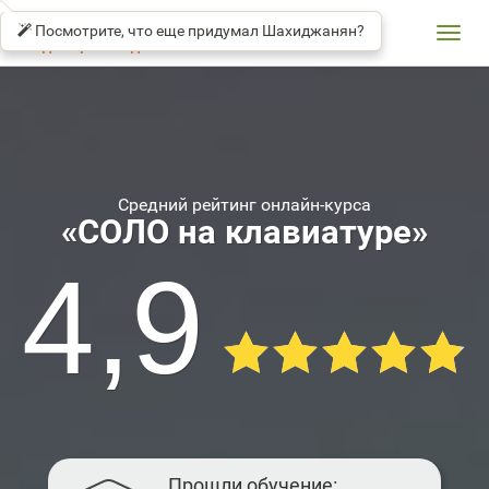
СОЛО
βeta
НА
Посмотрите, что еще придумал Шахиджанян?
КЛАВИАТУРЕ
Toggl
Владимир Шахиджанян
navig
Средний рейтинг онлайн-курса
«СОЛО на клавиатуре»
4,9
Прошли обучение