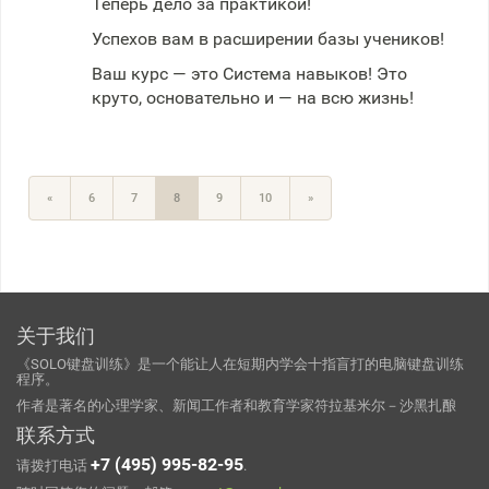
Теперь дело за практикой!
Успехов вам в расширении базы учеников!
Ваш курс — это Система навыков! Это
круто, основательно и — на всю жизнь!
«
6
7
8
9
10
»
关于我们
《SOLO键盘训练》是一个能让人在短期内学会十指盲打的电脑键盘训练
程序。
作者是著名的心理学家、新闻工作者和教育学家符拉基米尔－沙黑扎酿
联系方式
+7 (495) 995-82-95
请拨打电话
.