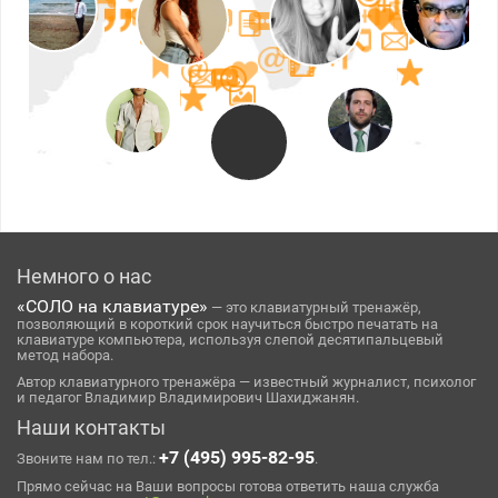
Немного о нас
«СОЛО на клавиатуре»
— это клавиатурный тренажёр,
позволяющий в короткий срок научиться быстро печатать на
клавиатуре компьютера, используя слепой десятипальцевый
метод набора.
Автор клавиатурного тренажёра — известный журналист, психолог
и педагог Владимир Владимирович Шахиджанян.
Наши контакты
+7 (495) 995-82-95
Звоните нам по тел.:
.
Прямо сейчас на Ваши вопросы готова ответить наша служба