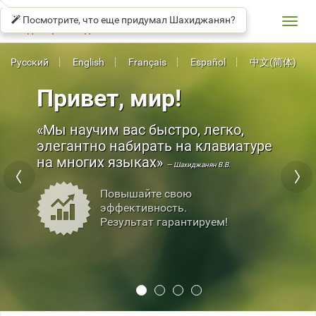
СОЛО
βeta
НА
Посмотрите, что еще придумал Шахиджанян?
КЛАВИАТУРЕ
Toggl
Владимир Шахиджанян
navig
Русский
English
Français
Español
中文(简体)
Привет, мир!
Мы научим вас быстро, легко,
элегантно набирать на клавиатуре
на многих языках
— Шахиджанян В.В.
Повышайте свою
эффективность.
Результат гарантируем!