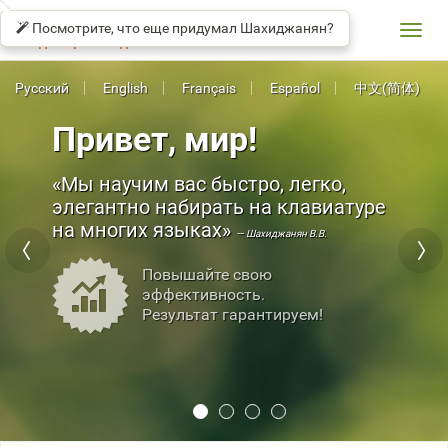
СОЛО
βeta
НА
Посмотрите, что еще придумал Шахиджанян?
КЛАВИАТУРЕ
Toggl
Владимир Шахиджанян
navig
Русский
English
Français
Español
中文(简体)
Привет, мир!
Мы научим вас быстро, легко,
элегантно набирать на клавиатуре
на многих языках
— Шахиджанян В.В.
Повышайте свою
эффективность.
Результат гарантируем!