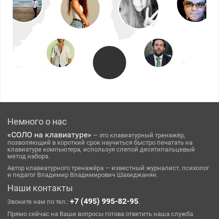
Немного о нас
«СОЛО на клавиатуре»
— это клавиатурный тренажёр,
позволяющий в короткий срок научиться быстро печатать на
клавиатуре компьютера, используя слепой десятипальцевый
метод набора.
Автор клавиатурного тренажёра — известный журналист, психолог
и педагог Владимир Владимирович Шахиджанян.
Наши контакты
+7 (495) 995-82-95
Звоните нам по тел.:
.
Прямо сейчас на Ваши вопросы готова ответить наша служба