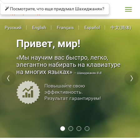
СОЛО
βeta
НА
Посмотрите, что еще придумал Шахиджанян?
КЛАВИАТУРЕ
Toggl
Владимир Шахиджанян
navig
Русский
English
Français
Español
中文(简体)
Привет, мир!
Мы научим вас быстро, легко,
элегантно набирать на клавиатуре
на многих языках
— Шахиджанян В.В.
Повышайте свою
эффективность.
Результат гарантируем!