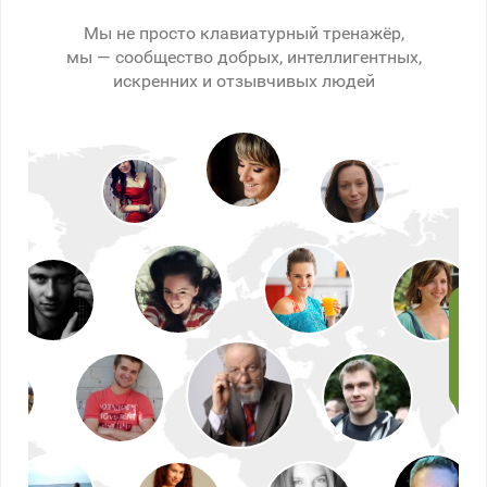
Мы не просто клавиатурный тренажёр,
мы — сообщество добрых, интеллигентных,
искренних и отзывчивых людей
Иг
Да,
зде
отк
дав
СОЛ
тог