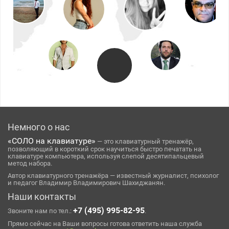
Немного о нас
«СОЛО на клавиатуре»
— это клавиатурный тренажёр,
позволяющий в короткий срок научиться быстро печатать на
клавиатуре компьютера, используя слепой десятипальцевый
метод набора.
Автор клавиатурного тренажёра — известный журналист, психолог
и педагог Владимир Владимирович Шахиджанян.
Наши контакты
+7 (495) 995-82-95
Звоните нам по тел.:
.
Прямо сейчас на Ваши вопросы готова ответить наша служба